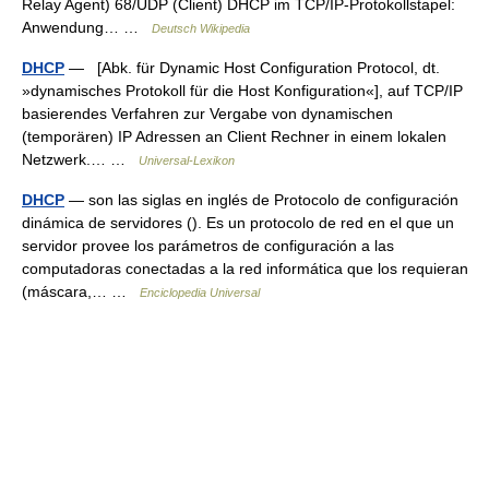
Relay Agent) 68/UDP (Client) DHCP im TCP/IP‑Protokollstapel:
Anwendung… …
Deutsch Wikipedia
DHCP
— [Abk. für Dynamic Host Configuration Protocol, dt.
»dynamisches Protokoll für die Host Konfiguration«], auf TCP/IP
basierendes Verfahren zur Vergabe von dynamischen
(temporären) IP Adressen an Client Rechner in einem lokalen
Netzwerk.… …
Universal-Lexikon
DHCP
— son las siglas en inglés de Protocolo de configuración
dinámica de servidores (). Es un protocolo de red en el que un
servidor provee los parámetros de configuración a las
computadoras conectadas a la red informática que los requieran
(máscara,… …
Enciclopedia Universal