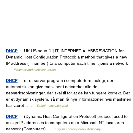
DHCP
— UK US noun [U] IT, INTERNET ► ABBREVIATION for
Dynamic Host Configuration Protocol: a method that gives a new
IP address (= number) to a computer each time it joins a network
…
Financial and business terms
DHCP
— er et server program i computerterminologi, der
automatisk kan give maskiner i netværket alle de
netværksoplysninger, der skal til for at de kan fungere korrekt. Det
er et dynamisk system, så man få nye informationer hvis maskinen
har været… …
Danske encyklopædi
DHCP
— (Dynamic Host Configuration Protocol) protocol used to
assign IP addresses to computers on a Microsoft NT local area
network (Computers) …
English contemporary dictionary