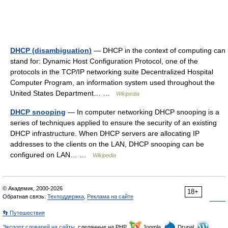
DHCP (disambiguation)
— DHCP in the context of computing can
stand for: Dynamic Host Configuration Protocol, one of the
protocols in the TCP/IP networking suite Decentralized Hospital
Computer Program, an information system used throughout the
United States Department… …
Wikipedia
DHCP snooping
— In computer networking DHCP snooping is a
series of techniques applied to ensure the security of an existing
DHCP infrastructure. When DHCP servers are allocating IP
addresses to the clients on the LAN, DHCP snooping can be
configured on LAN… …
Wikipedia
© Академик, 2000-2026
18+
Обратная связь:
Техподдержка
,
Реклама на сайте
👣 Путешествия
Экспорт словарей на сайты
, сделанные на PHP,
Joomla,
Drupal,